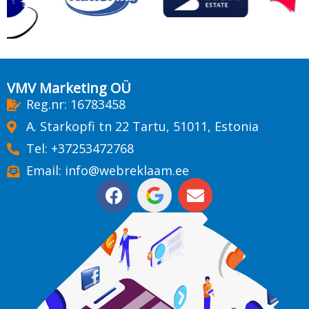
VMV Marketing OÜ
Reg.nr: 16783458
A. Starkopfi tn 22 Tartu, 51011, Estonia
Tel: +37253472768
Email: info@webreklaam.ee
F
E
a
n
c
v
e
e
b
l
o
o
o
p
k
e