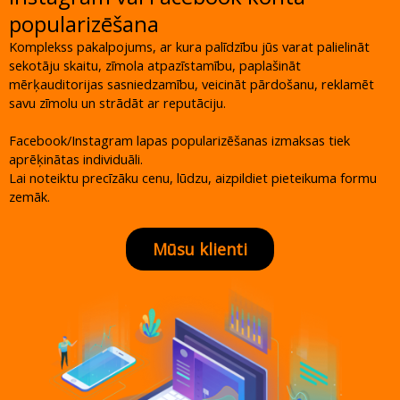
popularizēšana
Komplekss pakalpojums, ar kura palīdzību jūs varat palielināt
sekotāju skaitu, zīmola atpazīstamību, paplašināt
mērķauditorijas sasniedzamību, veicināt pārdošanu, reklamēt
savu zīmolu un strādāt ar reputāciju.
Facebook/Instagram lapas popularizēšanas izmaksas tiek
aprēķinātas individuāli.
Lai noteiktu precīzāku cenu, lūdzu, aizpildiet pieteikuma formu
zemāk.
Mūsu klienti