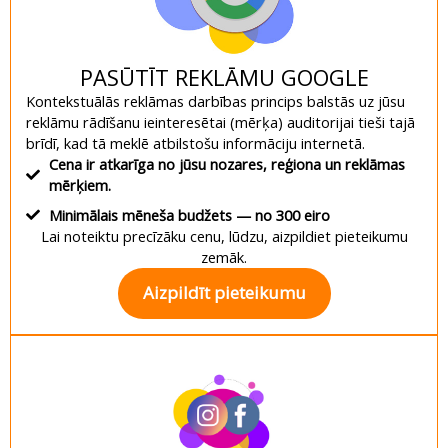
PASŪTĪT REKLĀMU GOOGLE
Kontekstuālās reklāmas darbības princips balstās uz jūsu
reklāmu rādīšanu ieinteresētai (mērķa) auditorijai tieši tajā
brīdī, kad tā meklē atbilstošu informāciju internetā.
Cena ir atkarīga no jūsu nozares, reģiona un reklāmas
mērķiem.
Minimālais mēneša budžets — no 300 eiro
Lai noteiktu precīzāku cenu, lūdzu, aizpildiet pieteikumu
zemāk.
Aizpildīt pieteikumu