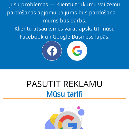
jūsu problēmas — klientu trūkumu vai zemu
pārdošanas apjomu. Ja jums būs pārdošana —
mums būs darbs.
Klientu atsauksmes varat apskatīt mūsu
Facebook un Google Business lapās.
F
a
c
e
PASŪTĪT REKLĀMU
b
Mūsu tarifi
o
o
k