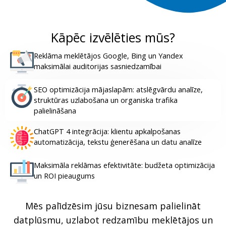
Kāpēc izvēlēties mūs?
Reklāma meklētājos Google, Bing un Yandex
maksimālai auditorijas sasniedzamībai
SEO optimizācija mājaslapām: atslēgvārdu analīze,
struktūras uzlabošana un organiska trafika
palielināšana
ChatGPT 4 integrācija: klientu apkalpošanas
automatizācija, tekstu ģenerēšana un datu analīze
Maksimāla reklāmas efektivitāte: budžeta optimizācija
un ROI pieaugums
Mēs palīdzēsim jūsu biznesam palielināt
datplūsmu, uzlabot redzamību meklētājos un