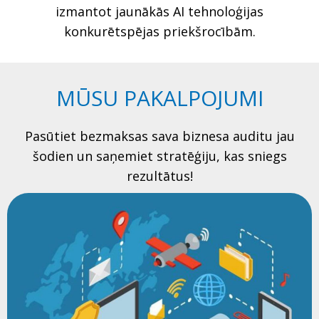
izmantot jaunākās AI tehnoloģijas
konkurētspējas priekšrocībām.
MŪSU PAKALPOJUMI
Pasūtiet bezmaksas sava biznesa auditu jau
šodien un saņemiet stratēģiju, kas sniegs
rezultātus!