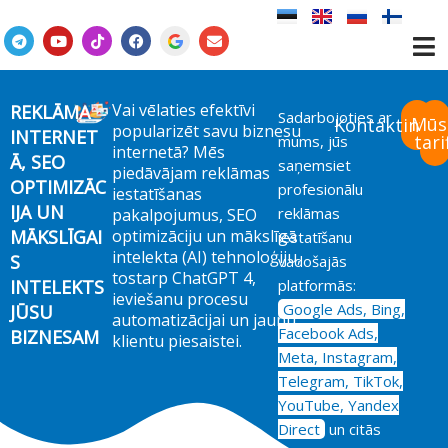
Skip
to
T
Y
T
F
E
e
o
i
a
n
content
l
u
k
c
v
e
t
t
e
e
g
u
o
b
l
r
b
k
o
o
Vai vēlaties efektīvi
REKLĀMA
Sadarbojoties ar
a
e
o
p
Mūs
Kontaktinfor
popularizēt savu biznesu
INTERNET
m
k
e
tari
mums, jūs
internetā? Mēs
Ā, SEO
saņemsiet
piedāvājam reklāmas
OPTIMIZĀC
profesionālu
iestatīšanas
IJA UN
reklāmas
pakalpojumus, SEO
MĀKSLĪGAI
optimizāciju un mākslīgā
iestatīšanu
intelekta (AI) tehnoloģiju,
S
vadošajās
tostarp ChatGPT 4,
INTELEKTS
platformās:
ieviešanu procesu
Google Ads, Bing,
JŪSU
automatizācijai un jaunu
Facebook Ads,
BIZNESAM
klientu piesaistei.
Meta, Instagram,
Telegram, TikTok,
YouTube, Yandex
Direct
un citās