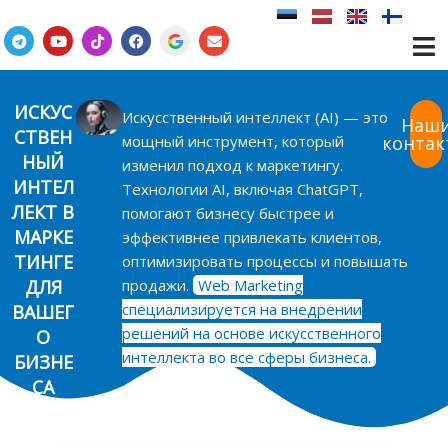
Перейти
к
T
Y
T
F
E
e
o
i
a
n
содержимому
l
u
k
c
v
e
t
t
e
e
g
u
o
b
l
r
b
k
o
o
ИСКУС
Искусственный интеллект (AI) — это
a
e
o
p
Наш
СТВЕН
m
k
e
мощный инструмент, который
контак
НЫЙ
изменил подход к маркетингу.
ИНТЕЛ
Технологии AI, включая ChatGPT,
ЛЕКТ В
помогают бизнесу быстрее и
МАРКЕ
эффективнее привлекать клиентов,
ТИНГЕ
оптимизировать процессы и повышать
ДЛЯ
продажи.
Web Marketing
специализируется на внедрении
ВАШЕГ
решений на основе искусственного
О
интеллекта во все сферы бизнеса.
БИЗНЕ
СА