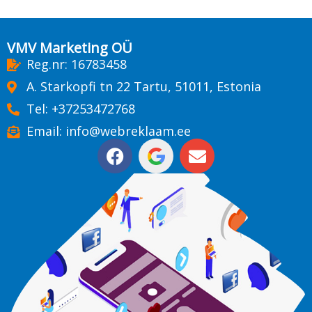
VMV Marketing OÜ
Reg.nr: 16783458
A. Starkopfi tn 22 Tartu, 51011, Estonia
Tel: +37253472768
Email: info@webreklaam.ee
F
E
a
n
c
v
e
e
b
l
o
o
o
p
k
e