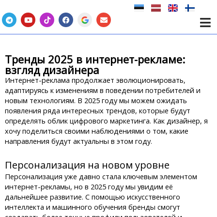
Перейти
к
T
Y
T
F
E
e
o
i
a
n
содержимому
l
u
k
c
v
e
t
t
e
e
g
u
o
b
l
r
b
k
o
o
Тренды 2025 в интернет-рекламе:
a
e
o
p
m
k
e
взгляд дизайнера
Интернет-реклама продолжает эволюционировать,
адаптируясь к изменениям в поведении потребителей и
новым технологиям. В 2025 году мы можем ожидать
появления ряда интересных трендов, которые будут
определять облик цифрового маркетинга. Как дизайнер, я
хочу поделиться своими наблюдениями о том, какие
направления будут актуальны в этом году.
Персонализация на новом уровне
Персонализация уже давно стала ключевым элементом
интернет-рекламы, но в 2025 году мы увидим её
дальнейшее развитие. С помощью искусственного
интеллекта и машинного обучения бренды смогут
создавать более точные профили пользователей и