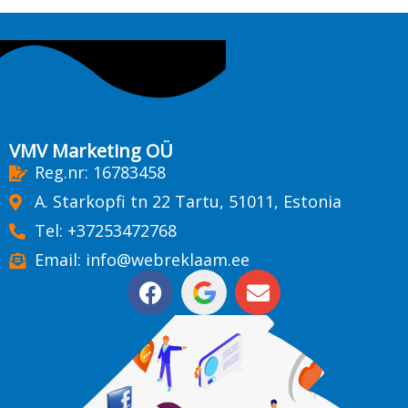
VMV Marketing OÜ
Reg.nr: 16783458
A. Starkopfi tn 22 Tartu, 51011, Estonia
Tel: +37253472768
Email: info@webreklaam.ee
F
E
a
n
c
v
e
e
b
l
o
o